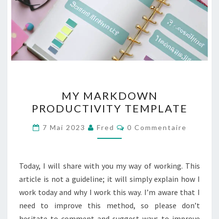
MY
MY MARKDOWN
MARKDOWN
PRODUCTIVITY TEMPLATE
PRODUCTIVITY
TEMPLATE
Commentaires
7 Mai 2023
Fred
0 Commentaire
Today, I will share with you my way of working. This
article is not a guideline; it will simply explain how I
work today and why I work this way. I’m aware that I
need to improve this method, so please don’t
hesitate to comment and suggest ways to improve