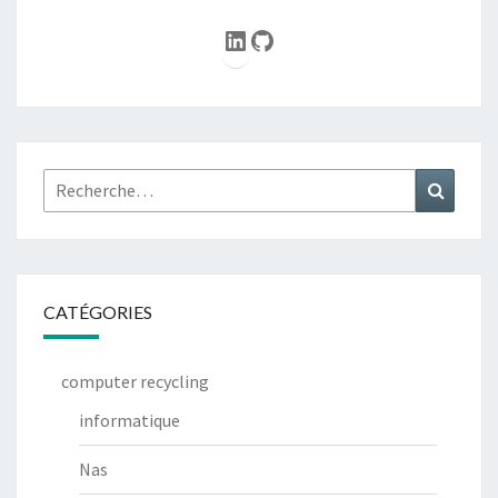
LinkedIn
GitHub
Rechercher :
Recher
CATÉGORIES
computer recycling
informatique
Nas