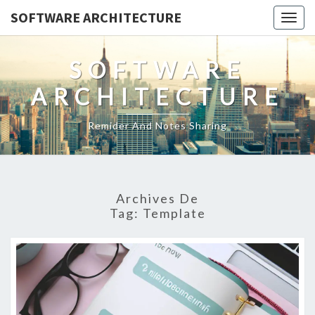
SOFTWARE ARCHITECTURE
Togg
navig
SOFTWARE
ARCHITECTURE
Remider And Notes Sharing
Archives De
Tag:
Template