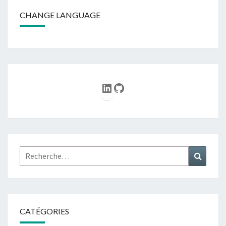
CHANGE LANGUAGE
LinkedIn
GitHub
Rechercher :
Recher
CATÉGORIES