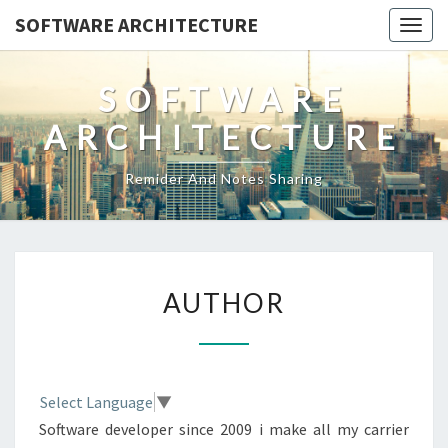
SOFTWARE ARCHITECTURE
Togg
navig
SOFTWARE
ARCHITECTURE
Remider And Notes Sharing
AUTHOR
AUTHOR
Select Language
▼
Software developer since 2009 i make all my carrier