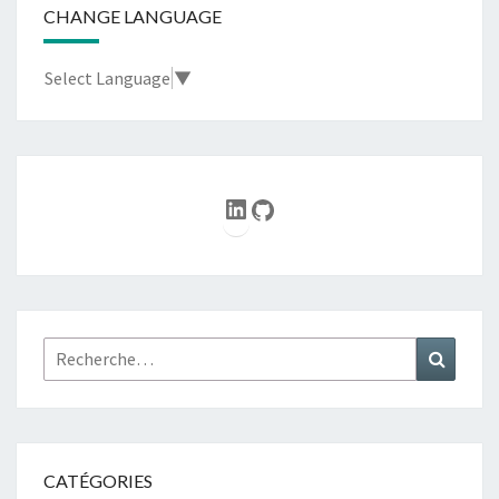
CHANGE LANGUAGE
Select Language
▼
LinkedIn
GitHub
Rechercher :
Recher
CATÉGORIES