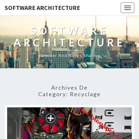
SOFTWARE ARCHITECTURE
Togg
navig
SOFTWARE
ARCHITECTURE
Remider And Notes Sharing
Archives De
Category:
Recyclage