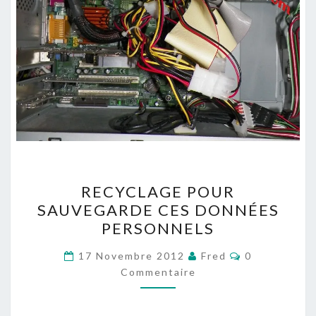
RECYCLAGE
RECYCLAGE POUR
POUR
SAUVEGARDE CES DONNÉES
SAUVEGARDE
PERSONNELS
CES
DONNÉES
Commentaire
17 Novembre 2012
Fred
0
PERSONNELS
Commentaire