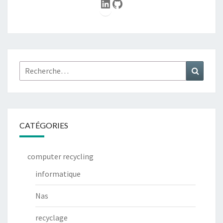
LinkedIn
GitHub
Rechercher :
Recher
CATÉGORIES
computer recycling
informatique
Nas
recyclage