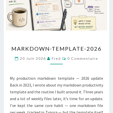
MARKDOWN-
MARKDOWN-TEMPLATE-2026
TEMPLATE-
2026
Commentaires
20 Juin 2026
Fred
0 Commentaire
My production markdown template — 2026 update
Back in 2023, I wrote about my markdown productivity
template and the routine I built around it. Three years
and a lot of weekly files later, it’s time for an update.
I’ve kept the same core habit — one markdown file
per week, tracked in Typora — but the template itself