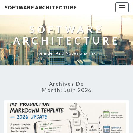
SOFTWARE ARCHITECTURE
Togg
navig
SOFTWARE
ARCHITECTURE
Remider And Notes Sharing
Archives De
Month:
Juin 2026