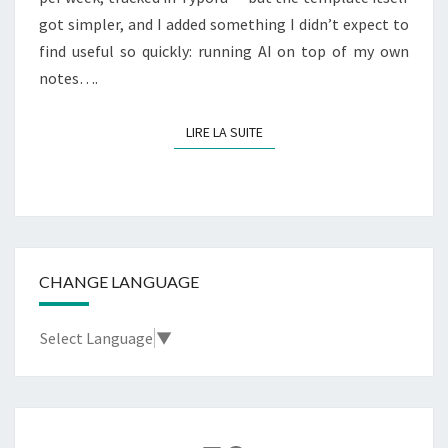
got simpler, and I added something I didn’t expect to
find useful so quickly: running AI on top of my own
notes….
LIRE LA SUITE
LIRE LA SUITE
CHANGE LANGUAGE
Select Language
▼