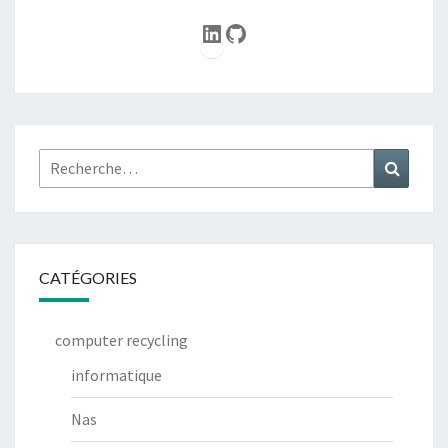
LinkedIn
GitHub
Rechercher :
Recher
CATÉGORIES
computer recycling
informatique
Nas