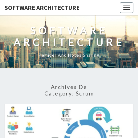
SOFTWARE ARCHITECTURE
Togg
navig
SOFTWARE
ARCHITECTURE
Remider And Notes Sharing
Archives De
Category:
Scrum