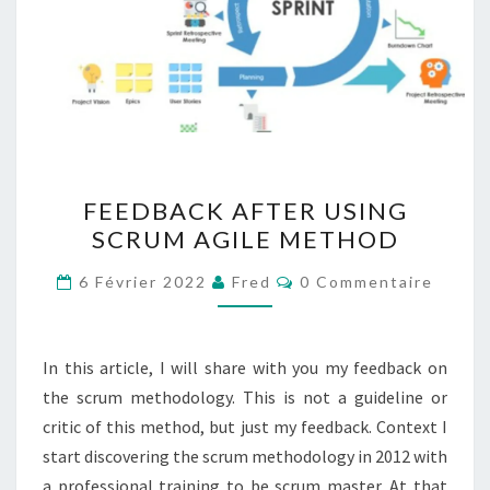
FEEDBACK
FEEDBACK AFTER USING
AFTER
SCRUM AGILE METHOD
USING
SCRUM
Commentaires
6 Février 2022
Fred
0 Commentaire
AGILE
METHOD
In this article, I will share with you my feedback on
the scrum methodology. This is not a guideline or
critic of this method, but just my feedback. Context I
start discovering the scrum methodology in 2012 with
a professional training to be scrum master. At that