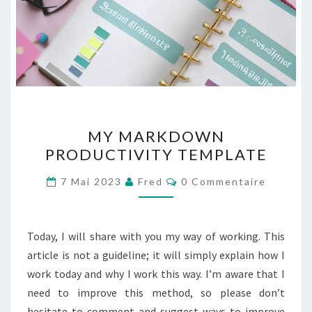
MY
MY MARKDOWN
MARKDOWN
PRODUCTIVITY TEMPLATE
PRODUCTIVITY
TEMPLATE
Commentaires
7 Mai 2023
Fred
0 Commentaire
Today, I will share with you my way of working. This
article is not a guideline; it will simply explain how I
work today and why I work this way. I’m aware that I
need to improve this method, so please don’t
hesitate to comment and suggest ways to improve