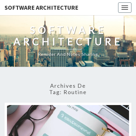
SOFTWARE ARCHITECTURE
Togg
navig
SOFTWARE
ARCHITECTURE
Remider And Notes Sharing
Archives De
Tag:
Routine