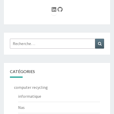
LinkedIn
GitHub
Rechercher :
Recher
CATÉGORIES
computer recycling
informatique
Nas