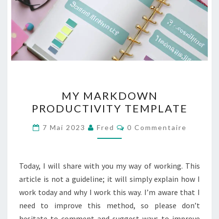
MY
MY MARKDOWN
MARKDOWN
PRODUCTIVITY TEMPLATE
PRODUCTIVITY
TEMPLATE
Commentaires
7 Mai 2023
Fred
0 Commentaire
Today, I will share with you my way of working. This
article is not a guideline; it will simply explain how I
work today and why I work this way. I’m aware that I
need to improve this method, so please don’t
hesitate to comment and suggest ways to improve