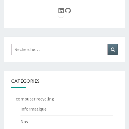
LinkedIn
GitHub
Rechercher :
Recher
CATÉGORIES
computer recycling
informatique
Nas