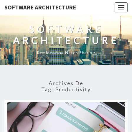
SOFTWARE ARCHITECTURE
Togg
navig
SOFTWARE
ARCHITECTURE
Remider And Notes Sharing
Archives De
Tag:
Productivity